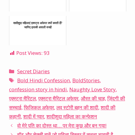
शादीशुदा महिलाएं एक्स्ट्रा अफेयर क्यों करती हैं?
जानिए इसकी असली वजहें
Post Views:
93
Categories
Secret Diaries
Tags
Bold Hindi Confession
,
BoldStories
,
confession story in hindi
,
Naughty Love Story
,
एक्स्ट्रा मैरिटल
,
एक्स्ट्रा मैरिटल अफेयर
,
औरत की चाह
,
ज़िंदगी की
सच्चाई
,
फिजिकल अफेयर
,
लव स्टोरी बहन की शादी
,
शादी की
कहानी
,
शादी में प्यार
,
शादीशुदा महिला का कन्फेशन
वो मेरे पति का दोस्त था… पर मेरा कुछ और बन गया!
हॉट और सेक्सी बातें जो महिला बिस्तर में सुनना चाहती है